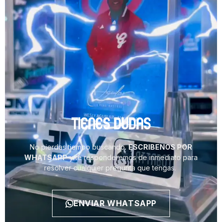
TIENES DUDAS
No pierdas tiempo buscando.
ESCRIBENOS POR
WHATSAPP
y te responderemos de inmediato para
resolver cualquier pregunta que tengas.
ENVIAR WHATSAPP