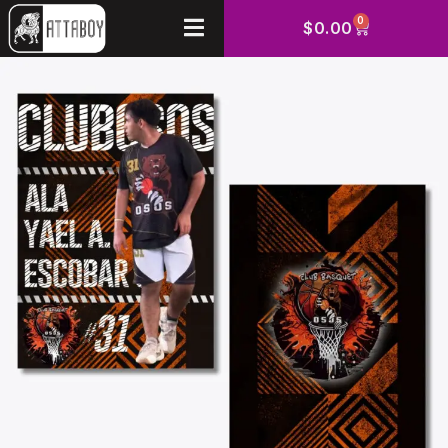
0
$
0.00