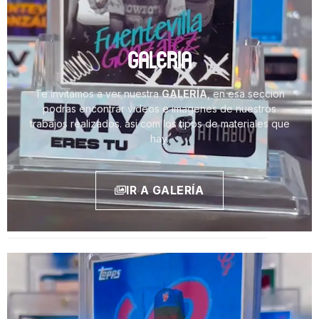
GALERIA
Te invitamos a ver nuestra
GALERÍA
, en esa seccion
podras encontrar videos e imagenes de nuestros
trabajos realizados. asi com los tipos de materiales que
hay.
IR A GALERÍA