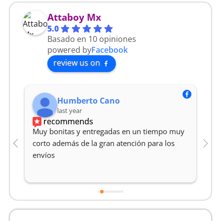
Attaboy Mx
5.0
Basado en 10 opiniones
powered by
Facebook
review us on
Humberto Cano
last year
recommends
Muy bonitas y entregadas en un tiempo muy 
M
corto además de la gran atención para los 
Y
envíos