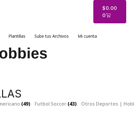
$
0.00
0
Plantillas
Sube tus Archivos
Mi cuenta
Hobbies
LLAS
Americano
(49)
Futbol Soccer
(43)
Otros Deportes | Hob