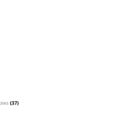
bies
(37)