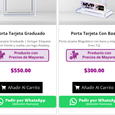
orta Tarjeta Graduado
Porta Tarjeta Con Ba
tarjeta Graduado | Incluye: Etiqueta
Porta tarjeta Magnético con base y eti
or frente y vuelta con logo Attaboy.
Eres Tú)
$
550.00
$
300.00
Añadir Al Carrito
Añadir Al Carrito
Pedir por WhatsApp
Pedir por WhatsA
(Atención Humana)
(Atención Humana)