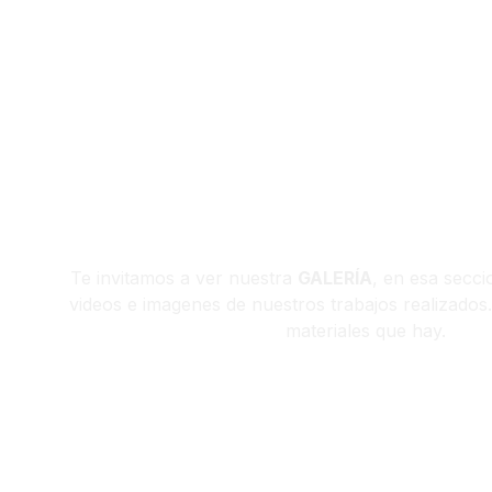
GALERIA
Te invitamos a ver nuestra
GALERÍA
, en esa secc
videos e imagenes de nuestros trabajos realizados.
materiales que hay.
IR A GALERÍA