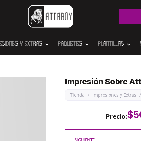
esiones y Extras
Paquetes
Plantillas
Impresión Sobre At
Tienda
/
Impresiones y Extras
/
$
5
Precio:
SIGUIENTE