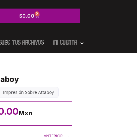
0
$
0.00
Sube tus Archivos
Mi cuenta
taboy
Impresión Sobre Attaboy
0.00
Mxn
ANTERIOR