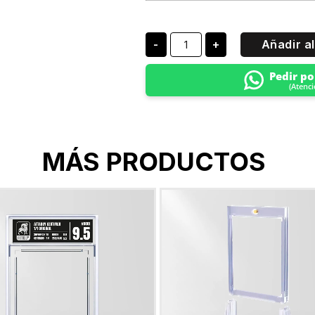
-
+
Añadir al
Pedir p
(Atenc
MÁS PRODUCTOS