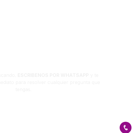
IENES DUDAS
scando.
ESCRIBENOS POR WHATSAPP
y te
diato para resolver cualquier pregunta que
tengas.
ENVIAR WHATSAPP