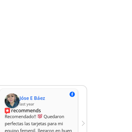
Jóse E Báez
Rodrigo Ar
last year
last year
recommends
recommends
Recomendado!! 
 Quedaron 
Hicieron un gran traba
perfectas las tarjetas para mi 
cartas de mi niña y mi
equipo femenil, llegaron en buen 
100% recomendado y