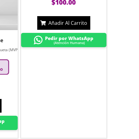
$
100.00
Añadir Al Carrito
Pedir por WhatsApp
se
(Atención Humana)
queta (MVP
pp