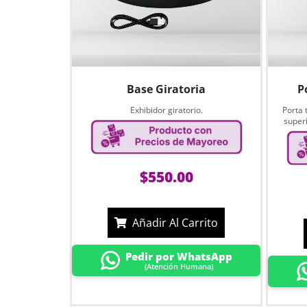
Base Giratoria
P
Exhibidor giratorio.
Porta 
superi
$
550.00
Añadir Al Carrito
Pedir por WhatsApp
(Atención Humana)