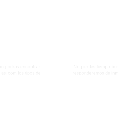
T
ion podras encontrar
No pierdas tiempo bu
 asi com los tipos de
responderemos de inme