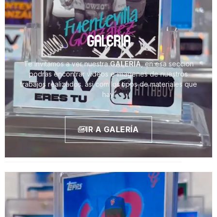
GALERIA
Te invitamos a ver nuestra
GALERÍA
, en esa seccion
podras encontrar videos e imagenes de nuestros
trabajos realizados. asi com los tipos de materiales que
hay.
IR A GALERÍA