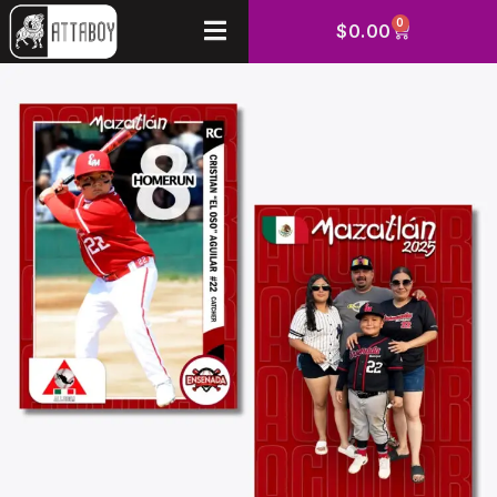
0
$
0.00