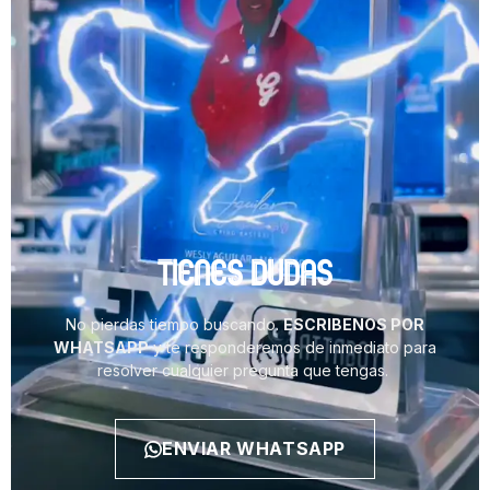
TIENES DUDAS
No pierdas tiempo buscando.
ESCRIBENOS POR
WHATSAPP
y te responderemos de inmediato para
resolver cualquier pregunta que tengas.
ENVIAR WHATSAPP