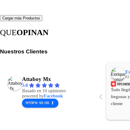
Cargar más Productos
QUE
OPINAN
Nuestros Clientes
En
02
Attaboy Mx
recom
5.0
Todo llegó
Basado en 10 opiniones
powered by
Facebook
fregonas y
review us on
cliente