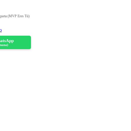
tiqueta (MVP Eres Tú)
to
hatsApp
mana)