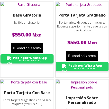
Base Giratoria
Porta Tarjeta Graduado
Exhibidor giratorio.
Porta tarjeta Graduado | Incluye:
Etiqueta superior frente y vuelta con
logo Attaboy.
$
550.00
Mxn
$
550.00
Mxn
Añadir Al Carrito
Añadir Al Carrito
Pedir por WhatsApp
(Atención Humana)
Pedir por WhatsApp
(Atención Humana)
Porta Tarjeta Con Base
Impresión Sobre
Porta tarjeta Magnético con base y
Personalizado
etiqueta (MVP Eres Tú)