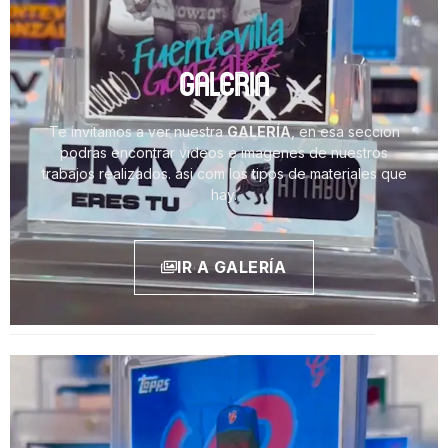
GALERIA
Te invitamos a ver nuestra
GALERÍA
, en esa seccion
podras encontrar videos e imagenes de nuestros
trabajos realizados. asi com los tipos de materiales que
hay.
IR A GALERÍA