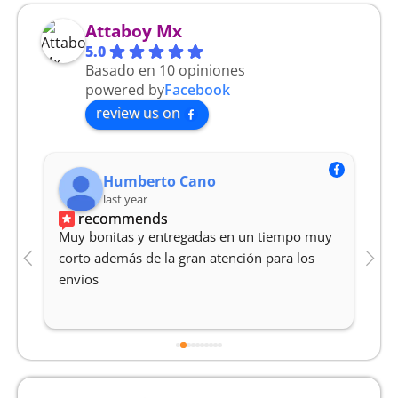
Attaboy Mx
5.0
Basado en 10 opiniones
powered by
Facebook
review us on
Humberto Cano
last year
recommends
Muy bonitas y entregadas en un tiempo muy 
M
corto además de la gran atención para los 
Y
envíos