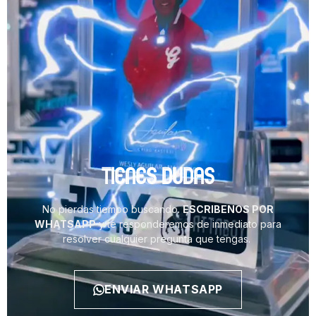
TIENES DUDAS
No pierdas tiempo buscando.
ESCRIBENOS POR
WHATSAPP
y te responderemos de inmediato para
resolver cualquier pregunta que tengas.
ENVIAR WHATSAPP