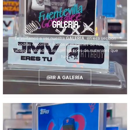
GALERIA
Te invitamos a ver nuestra
GALERÍA
, en esa seccion
podras encontrar videos e imagenes de nuestros
trabajos realizados. asi com los tipos de materiales que
hay.
IR A GALERÍA