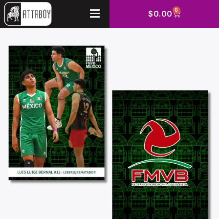
0
$
0.00