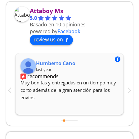
Attaboy Mx
5.0
Basado en 10 opiniones
powered by
Facebook
review us on
Humberto Cano
last year
recommends
Muy bonitas y entregadas en un tiempo muy 
M
corto además de la gran atención para los 
Y
envíos