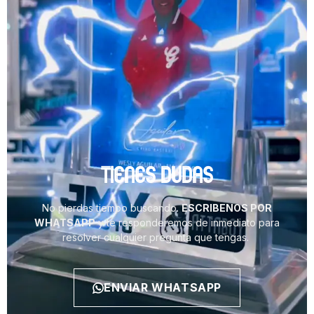
TIENES DUDAS
No pierdas tiempo buscando.
ESCRIBENOS POR
WHATSAPP
y te responderemos de inmediato para
resolver cualquier pregunta que tengas.
ENVIAR WHATSAPP