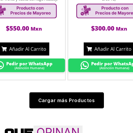
$
550.00
$
300.00
Mxn
Mxn
Añadir Al Carrito
Añadir Al Carrito
Pedir por WhatsApp
Pedir por WhatsA
(Atención Humana)
(Atención Humana)
Cargar más Productos
OPINAN
QUE