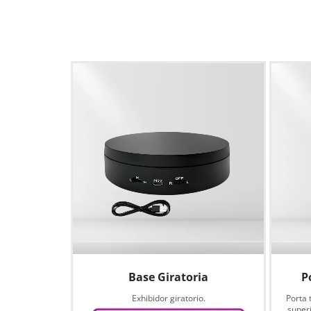
Base Giratoria
P
Exhibidor giratorio.
Porta 
superi