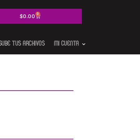
0
$
0.00
Sube tus Archivos
Mi cuenta