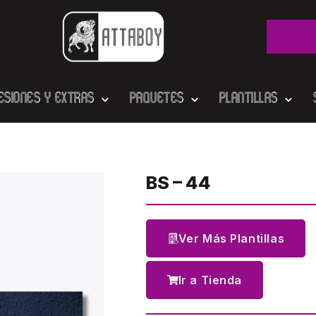
esiones y Extras
Paquetes
Plantillas
BS – 44
Ver Más Plantillas
Ir a Tienda