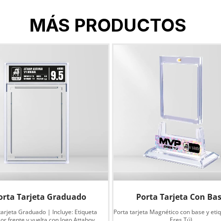
MÁS PRODUCTOS
orta Tarjeta Graduado
Porta Tarjeta Con Ba
tarjeta Graduado | Incluye: Etiqueta
Porta tarjeta Magnético con base y eti
or frente y vuelta con logo Attaboy.
Eres Tú)