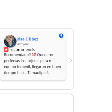
Jóse E Báez
Rodrigo Ar
last year
last year
recommends
recommends
Recomendado!! 
 Quedaron 
Hicieron un gran traba
perfectas las tarjetas para mi 
cartas de mi niña y mi
equipo femenil, llegaron en buen 
100% recomendado y
tiempo hasta Tamaulipas!.
profesionales