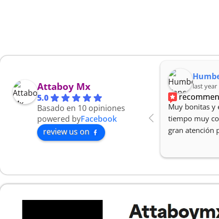
Enrique Gonzalez
Humbe
Attaboy Mx
7 months ago
last year
recommends
recommen
5.0
Todo llegó a tiempo las cartas 
Muy bonitas y 
Basado en 10 opiniones
están muy fregonas y tienen muy 
powered by
Facebook
tiempo muy cor
buena atención al cliente
gran atención 
review us on