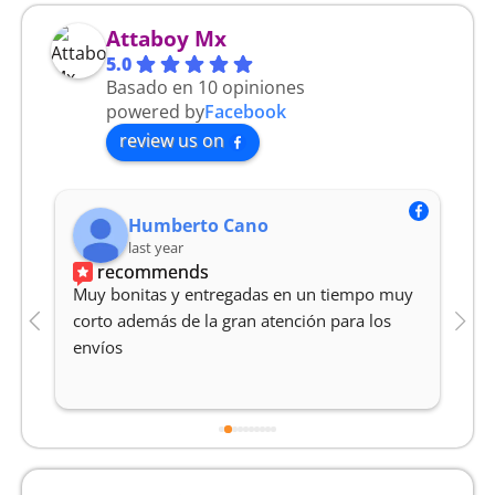
Attaboy Mx
5.0
Basado en 10 opiniones
powered by
Facebook
review us on
Humberto Cano
last year
recommends
Muy bonitas y entregadas en un tiempo muy 
M
corto además de la gran atención para los 
Y
envíos