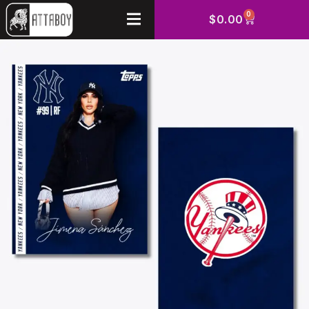
0
$
0.00