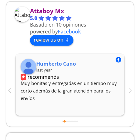
Attaboy Mx
5.0
Basado en 10 opiniones
powered by
Facebook
review us on
Humberto Cano
last year
recommends
Muy bonitas y entregadas en un tiempo muy 
M
corto además de la gran atención para los 
Y
envíos