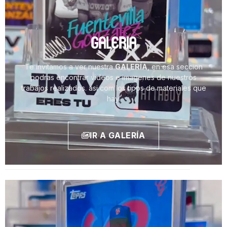
GALERIA
Te invitamos a ver nuestra
GALERÍA
, en esa seccion
podras encontrar videos e imagenes de nuestros
trabajos realizados. asi com los tipos de materiales que
hay.
IR A GALERÍA