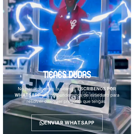
TIENES DUDAS
No pierdas tiempo buscando.
ESCRIBENOS POR
WHATSAPP
y te responderemos de inmediato para
resolver cualquier pregunta que tengas.
ENVIAR WHATSAPP