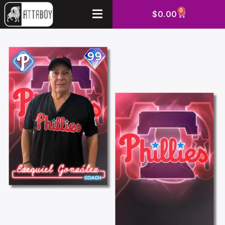
0
$
0.00