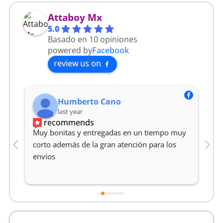
Attaboy Mx
5.0
Basado en 10 opiniones
powered by
Facebook
review us on
Humberto Cano
last year
recommends
Muy bonitas y entregadas en un tiempo muy 
M
corto además de la gran atención para los 
Y
envíos