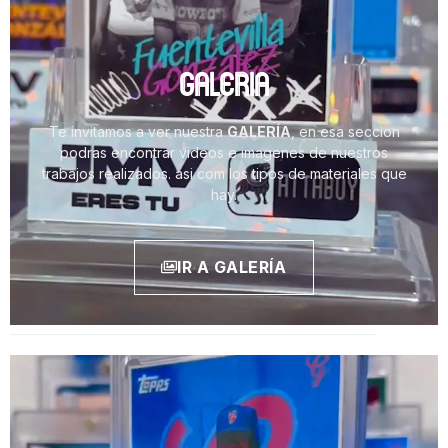
GALERIA
Te invitamos a ver nuestra
GALERÍA
, en esa seccion
podras encontrar videos e imagenes de nuestros
trabajos realizados. asi com los tipos de materiales que
hay.
IR A GALERÍA