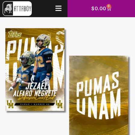
0
$
0.00