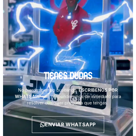
TIENES DUDAS
No pierdas tiempo buscando.
ESCRIBENOS POR
WHATSAPP
y te responderemos de inmediato para
resolver cualquier pregunta que tengas.
ENVIAR WHATSAPP