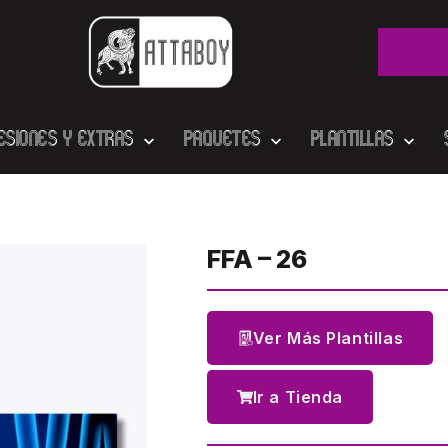
esiones y Extras
Paquetes
Plantillas
FFA – 26
Ver Más Plantillas
Ir a Tienda