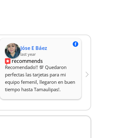
Jóse E Báez
Rodrigo Ar
last year
last year
recommends
recommends
Recomendado!! 💯 Quedaron 
Hicieron un gran traba
perfectas las tarjetas para mi 
cartas de mi niña y mi
equipo femenil, llegaron en buen 
100% recomendado y
tiempo hasta Tamaulipas!.
profesionales