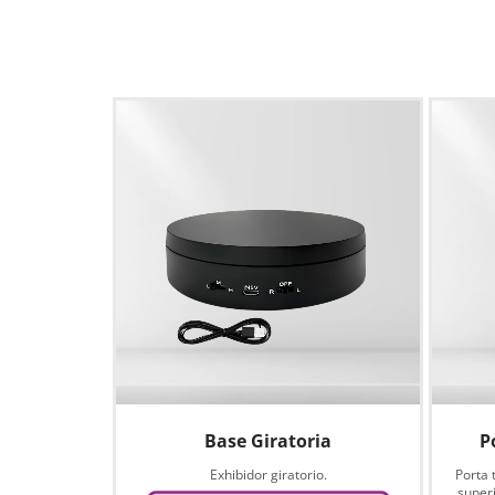
Base Giratoria
P
Exhibidor giratorio.
Porta 
superi