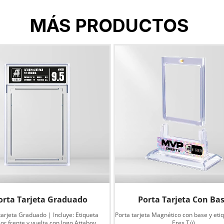
MÁS PRODUCTOS
orta Tarjeta Graduado
Porta Tarjeta Con Ba
tarjeta Graduado | Incluye: Etiqueta
Porta tarjeta Magnético con base y eti
or frente y vuelta con logo Attaboy.
Eres Tú)