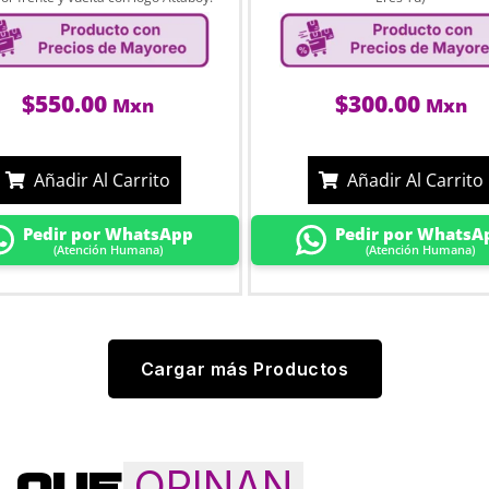
$
550.00
$
300.00
Mxn
Mxn
Añadir Al Carrito
Añadir Al Carrito
Pedir por WhatsApp
Pedir por WhatsA
(Atención Humana)
(Atención Humana)
Cargar más Productos
OPINAN
QUE