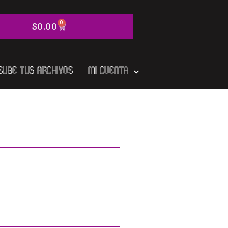
0
$
0.00
Sube tus Archivos
Mi cuenta