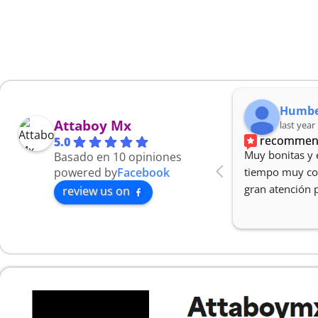
Enrique Gonzalez
Humbe
Attaboy Mx
7 months ago
last year
recommends
recommen
5.0
Todo llegó a tiempo las cartas 
Muy bonitas y 
Basado en 10 opiniones
están muy fregonas y tienen muy 
powered by
Facebook
tiempo muy cor
buena atención al cliente
gran atención 
review us on