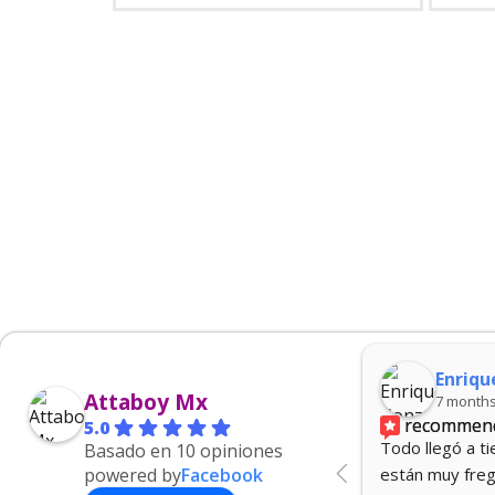
Enrique Gonzalez
Attaboy Mx
7 months ago
recommends
5.0
Todo llegó a tiempo las cartas 
Basado en 10 opiniones
powered by
Facebook
están muy fregonas y tienen muy 