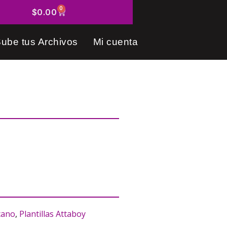
0
$
0.00
ube tus Archivos
Mi cuenta
cano
,
Plantillas Attaboy