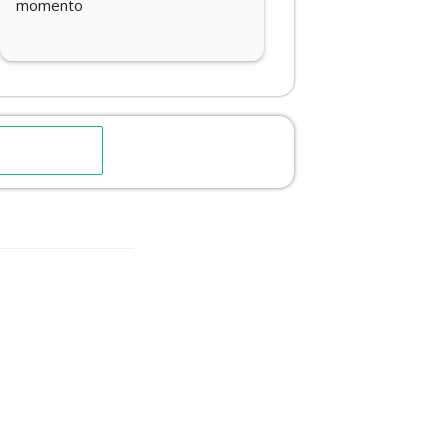
equipo femenil, llegaron en buen 
tiempo hasta Tamaulipas!.