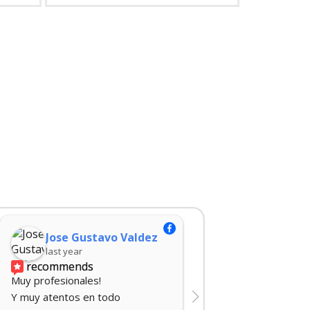
stavo Valdez
Jóse E Báez
last year
s
recommends
es!
Recomendado!! 💯 Quedaron 
n todo 
perfectas las tarjetas para mi 