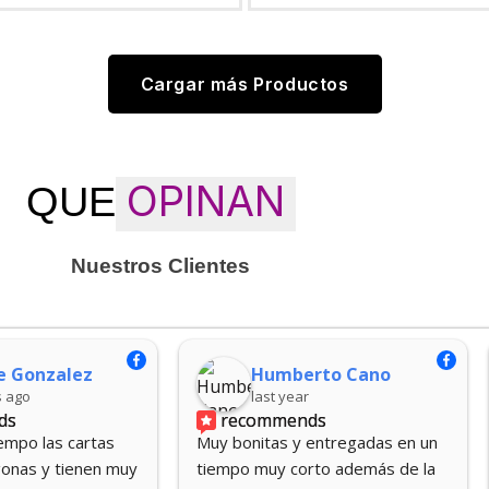
Cargar más Productos
OPINAN
QUE
Nuestros Clientes
Humberto Cano
Jose Gu
last year
last year
recommends
recommend
Muy bonitas y entregadas en un 
Muy profesional
tiempo muy corto además de la 
Y muy atentos e