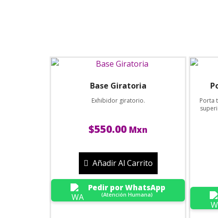
Base Giratoria
P
Exhibidor giratorio.
Porta 
superi
$
550.00
Mxn
Añadir Al Carrito
Pedir por WhatsApp
(Atención Humana)