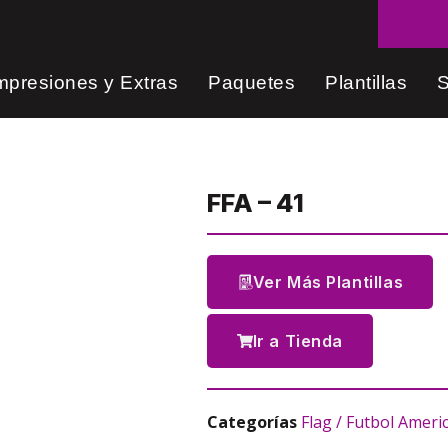
mpresiones y Extras
Paquetes
Plantillas
S
FFA – 41
Ver Más Plantillas
Ir a Tienda
Categorías
Flag / Futbol Ameri