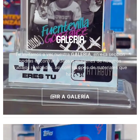
GALERIA
Te invitamos a ver nuestra
GALERÍA
, en esa seccion
podras encontrar videos e imagenes de nuestros
trabajos realizados. asi com los tipos de materiales que
hay.
IR A GALERÍA