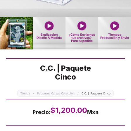
C.C. | Paquete
Cinco
Tienda
/
Paquetes Cartas Colección
/
C.C. | Paquete Cinco
$
1,200.00
Precio:
Mxn