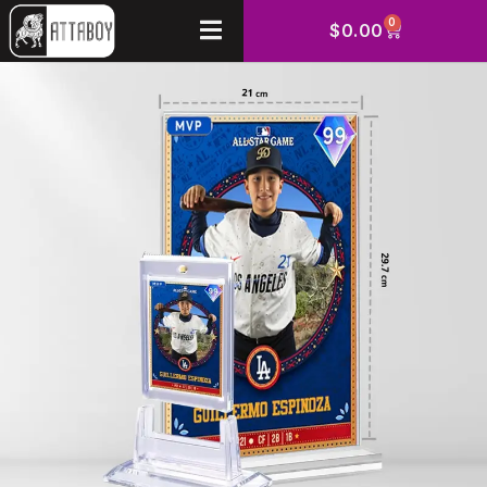
0
$
0.00