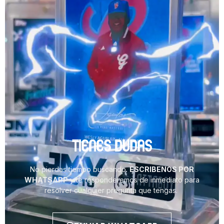
TIENES DUDAS
No pierdas tiempo buscando.
ESCRIBENOS POR
WHATSAPP
y te responderemos de inmediato para
resolver cualquier pregunta que tengas.