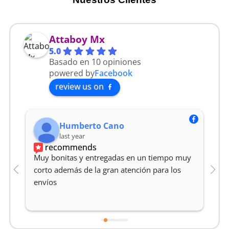
Attaboy Mx
5.0
Basado en 10 opiniones
powered by
Facebook
review us on
Humberto Cano
last year
recommends
Muy bonitas y entregadas en un tiempo muy 
M
corto además de la gran atención para los 
Y
envíos